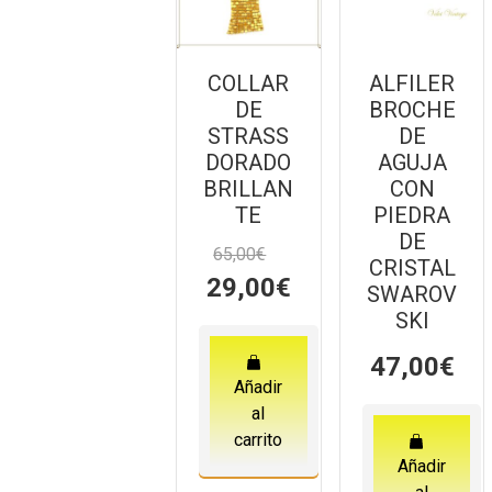
COLLAR
ALFILER
DE
BROCHE
STRASS
DE
DORADO
AGUJA
BRILLAN
CON
TE
PIEDRA
DE
65,00
€
CRISTAL
El
El
29,00
€
SWAROV
precio
precio
SKI
original
actual
era:
es:
47,00
€
65,00€.
29,00€.
Añadir
al
carrito
Añadir