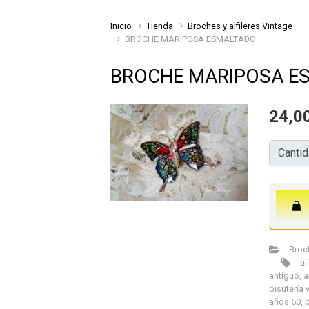
Inicio
Tienda
Broches y alfileres Vintage
BROCHE MARIPOSA ESMALTADO
BROCHE MARIPOSA E
24,0
Cantida
Canti
Broch
al
antiguo
,
a
bisutería 
años 50
,