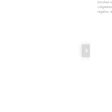
broches v
colgantes
regalos
,
v
Siguiente