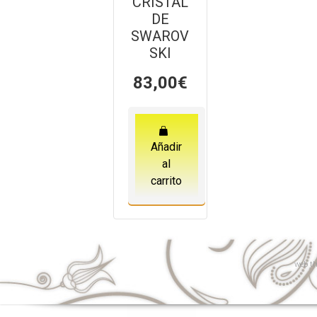
CRISTAL
DE
SWAROV
SKI
83,00
€
Añadir
al
carrito
web
th