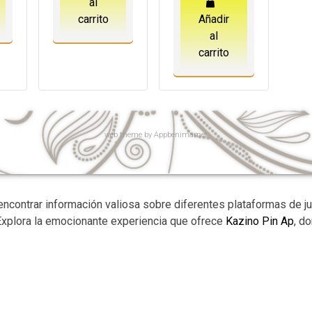
al
carrito
Añadir
al
carrito
web
theme by
Appbenimamet
encontrar información valiosa sobre diferentes plataformas de j
Explora la emocionante experiencia que ofrece
Kazino Pin Ap
, d
gamonedas.