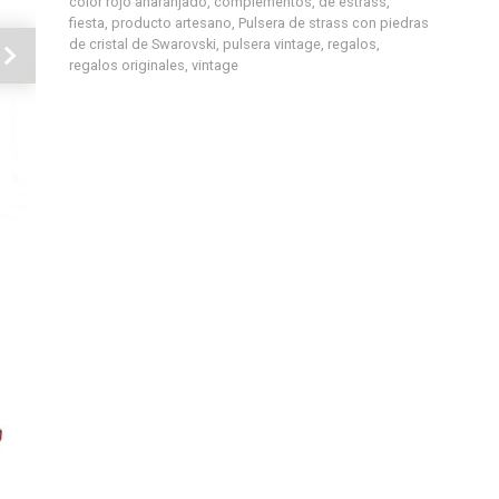
color rojo anaranjado
,
complementos
,
de estrass
,
fiesta
,
producto artesano
,
Pulsera de strass con piedras
de cristal de Swarovski
,
pulsera vintage
,
regalos
,
Siguiente
regalos originales
,
vintage