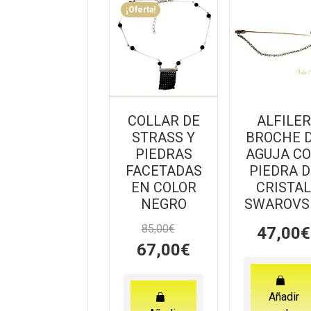
¡Oferta!
COLLAR DE
ALFILER
STRASS Y
BROCHE 
PIEDRAS
AGUJA C
FACETADAS
PIEDRA D
EN COLOR
CRISTA
NEGRO
SWAROVS
85,00
€
47,00
€
El
El
67,00
€
precio
precio
original
actual
era:
es:
Añadir