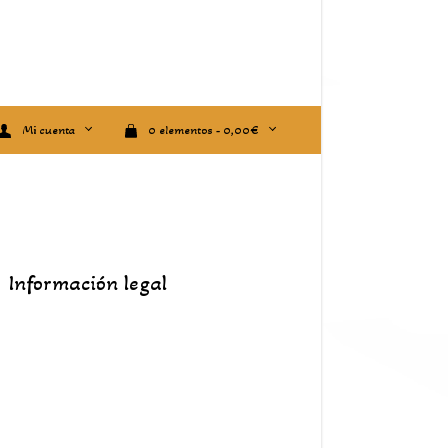
Mi cuenta
0 elementos -
0,00
€
Información legal