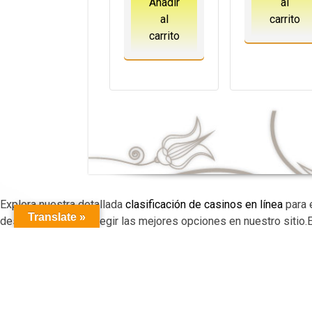
85,00€.
67,00€.
Añadir
al
al
carrito
carrito
Explora nuestra detallada
clasificación de casinos en línea
para 
Translate »
descubrirás cómo elegir las mejores opciones en nuestro sitio.
juegos de azar y disfrutar de la adrenalina de las máquinas tra