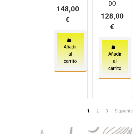
DO
148,00
128,00
€
€
Añadir
al
Añadir
carrito
al
carrito
1
2
3
Siguiente