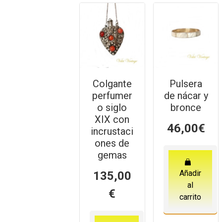
Colgante
Pulsera
perfumer
de nácar y
o siglo
bronce
XIX con
46,00
€
incrustaci
ones de
gemas
Añadir
135,00
al
€
carrito