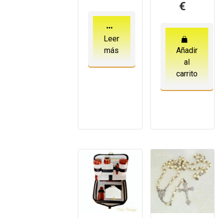
€
Leer
más
Añadir
al
carrito