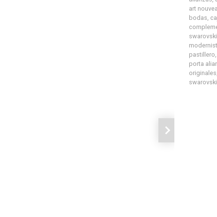
art nouve
bodas
,
ca
complem
swarovski
modernis
pastillero
porta ali
originales
swarovski
Siguiente