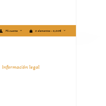
Mi cuenta
0 elementos -
0,00
€
Información legal