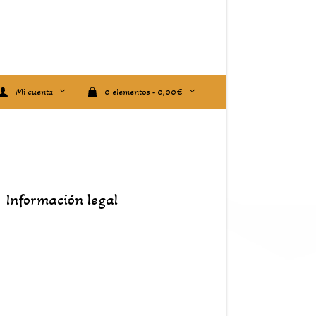
Mi cuenta
0 elementos -
0,00
€
Información legal