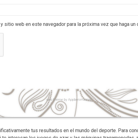
 y sitio web en este navegador para la próxima vez que haga un 
web
theme by
Appbenimamet
ificativamente tus resultados en el mundo del deporte. Para co
i te interesan los juegos de azar y las máquinas tragamonedas, 