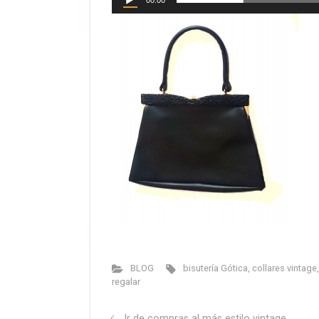
00:00
BLOG
bisutería Gótica
,
collares vintage
regalar
Ir de compras al más estilo vintage