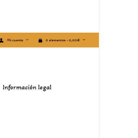
Mi cuenta
0 elementos -
0,00
€
Información legal