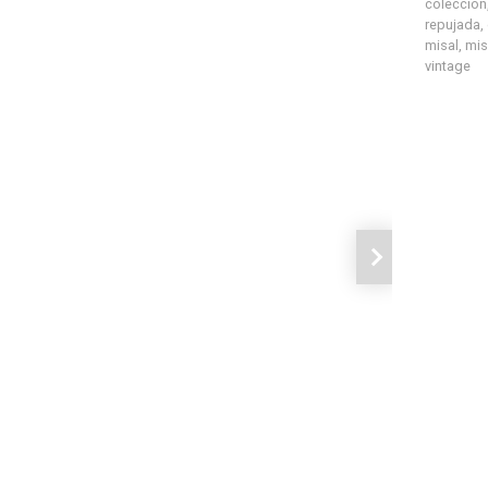
colección
repujada
,
misal
,
mis
vintage
Siguiente