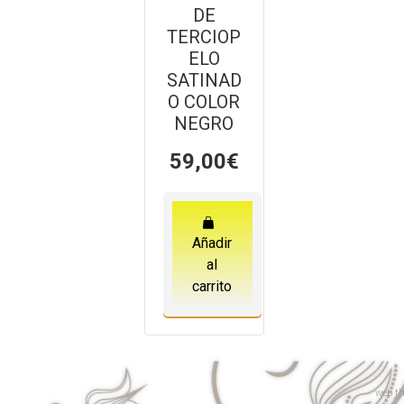
DE
TERCIOP
ELO
SATINAD
O COLOR
NEGRO
59,00
€
Añadir
al
carrito
web
th