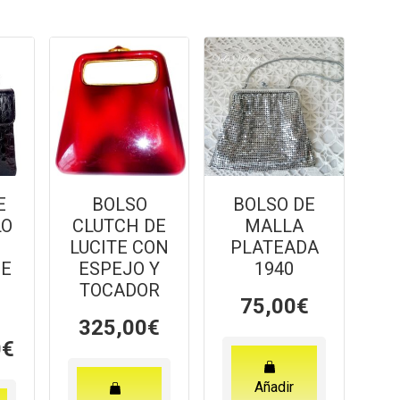
E
BOLSO
BOLSO DE
LO
CLUTCH DE
MALLA
LUCITE CON
PLATEADA
HE
ESPEJO Y
1940
TOCADOR
75,00
€
325,00
€
0
€
Añadir