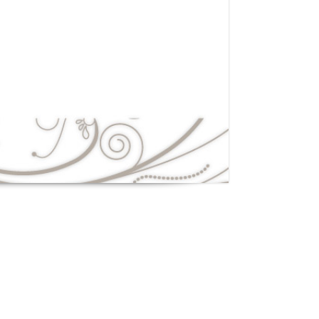
a plataforma. Además, si te interesan las tragamonedas, te
racterísticas del
Vip Klub Vulkan Zerkalo
, donde podrás disfrutar