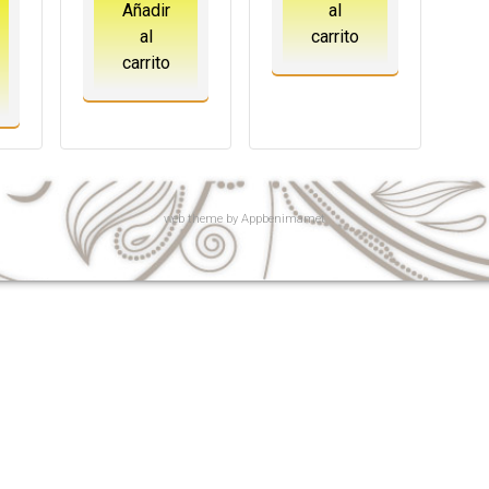
Añadir
al
al
carrito
carrito
web
theme by
Appbenimamet
 de Vinlajn
y cómo se compara con otros juegos de azar en nuestr
ecen una experiencia de juego única.Explora las emocionantes ca
dad de juegos de azar y máquinas tragamonedas.