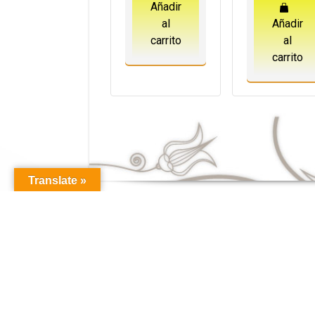
Añadir
al
Añadir
carrito
al
carrito
Translate »
Descubre más sobre las emocionantes características del
sitio
invitamos a explorar las distintas opciones disponibles que ofr
de una experiencia de juego única y descubrir una amplia varie