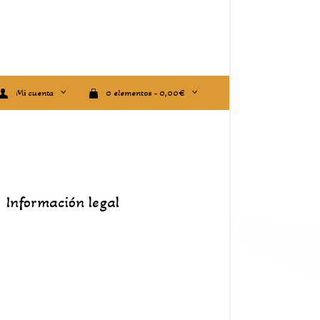
Mi cuenta
0 elementos -
0,00
€
Información legal