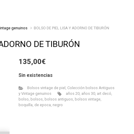
intage genuinos
BOLSO DE PIEL LISA Y ADORNO DE TIBURÓN
Y ADORNO DE TIBURÓN
135,00
€
Sin existencias
Bolsos vintage de piel
,
Colección bolsos Antiguos
y Vintage genuinos
años 20
,
años 30
,
art decó
,
bolso
,
bolsos
,
bolsos antiguos
,
bolsos vintage
,
boquilla
,
de epoca
,
negro