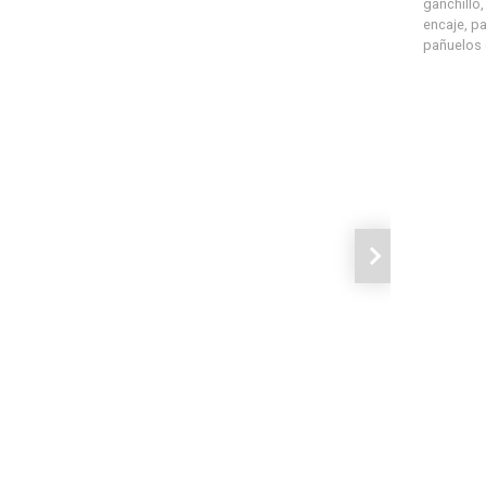
ganchillo
encaje
,
pa
pañuelos 
Siguiente