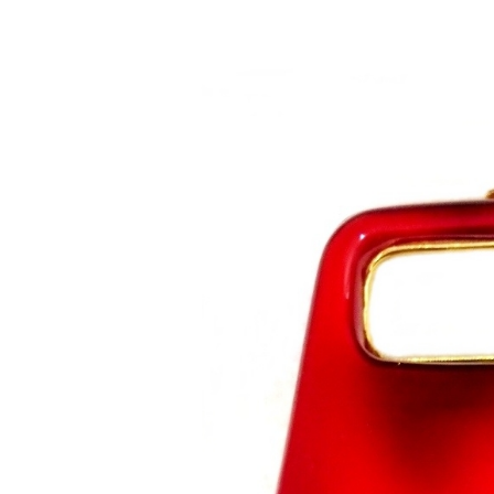
Saltar al contenido principal