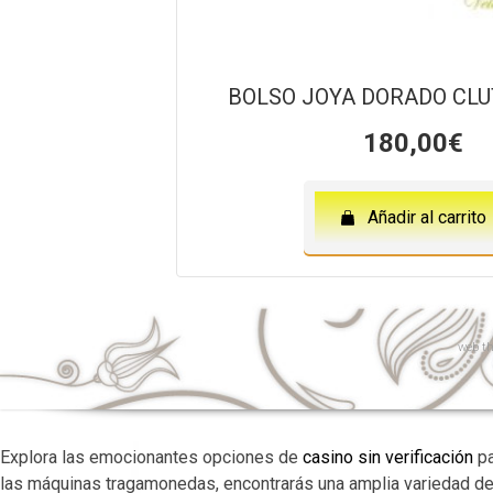
BOLSO JOYA DORADO CL
180,00
€
Añadir al carrito
web
th
Explora las emocionantes opciones de
casino sin verificación
pa
las máquinas tragamonedas, encontrarás una amplia variedad d