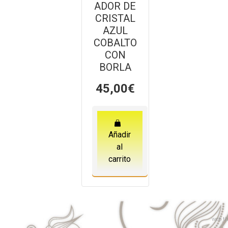
ADOR DE
CRISTAL
AZUL
COBALTO
CON
BORLA
45,00
€
Añadir
al
carrito
web
th