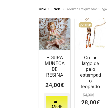
Inicio
Tienda
Productos etiquetados “Regal
¡Oferta!
FIGURA
Collar
MUÑECA
largo de
DE
pelo
RESINA
estampad
o
24,00
€
leopardo
54,00
€
El
El
28,00
€
precio
prec
Añadir