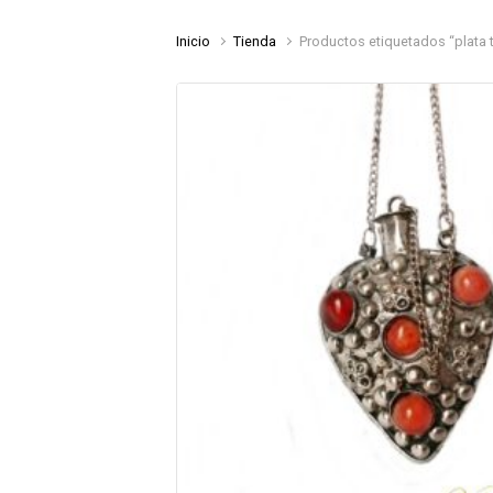
Inicio
Tienda
Productos etiquetados “plata 