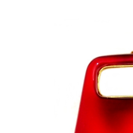
Saltar al contenido principal