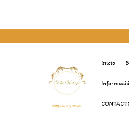
Inicio
Informació
CONTACT
Antigüedades y Vintage