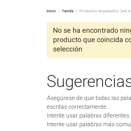
Inicio
Tienda
Productos etiquetados “piel si
No se ha encontrado ni
producto que coincida c
selección
Sugerencia
Asegúrese de que todas las pal
escritas correctamente.
Intente usar palabras diferentes.
Intente usar palabras más comu