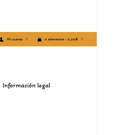
Mi cuenta
0 elementos -
0,00
€
Información legal