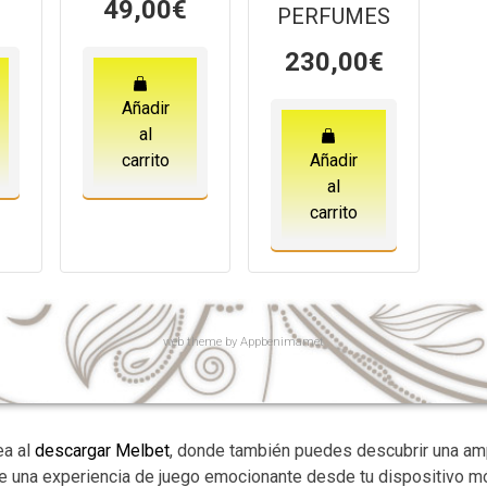
49,00
€
PERFUMES
230,00
€
Añadir
al
carrito
Añadir
al
carrito
web
theme by
Appbenimamet
ea al
descargar Melbet
, donde también puedes descubrir una am
de una experiencia de juego emocionante desde tu dispositivo mó