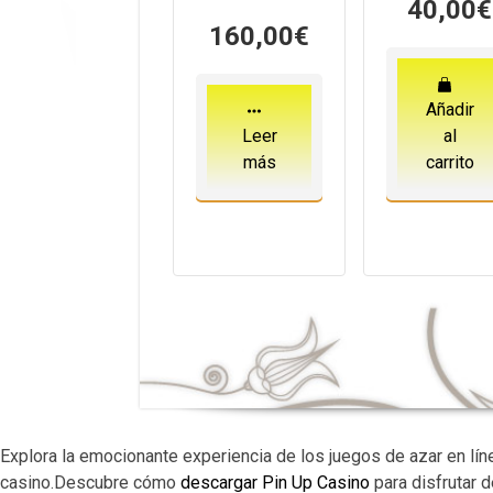
40,00
€
160,00
€
Añadir
Leer
al
más
carrito
Explora la emocionante experiencia de los juegos de azar en lín
casino.Descubre cómo
descargar Pin Up Casino
para disfrutar 