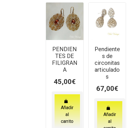
PENDIEN
Pendiente
TES DE
s de
FILIGRAN
circonitas
A
articulado
s
45,00
€
67,00
€
Añadir
al
Añadir
carrito
al