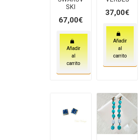
SKI
37,00
€
67,00
€
Añadir
Añadir
al
al
carrito
carrito