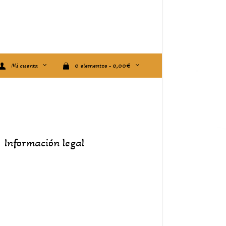
Mi cuenta
0 elementos -
0,00
€
Información legal