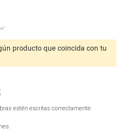
ia”
gún producto que coincida con tu
s
bras estén escritas correctamente.
nes.