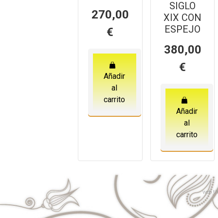
SIGLO
270,00
XIX CON
ESPEJO
€
380,00
€
Añadir
al
carrito
Añadir
al
carrito
web
th