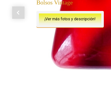
Bolsos Vintage
Anterior
¡Ver más fotos y descripción!