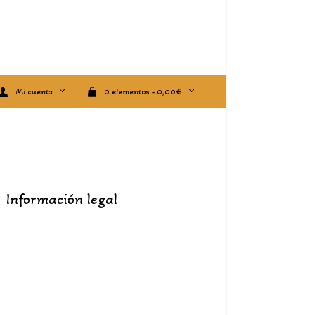
Mi cuenta
0 elementos -
0,00
€
Información legal