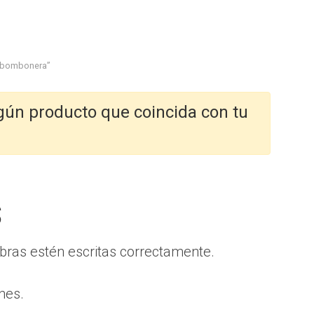
o bombonera”
gún producto que coincida con tu
s
bras estén escritas correctamente.
nes.