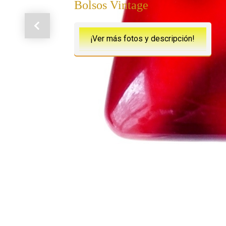
Bolsos Vintage
Anterior
¡Ver más fotos y descripción!