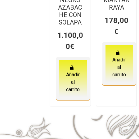
NEGRO
MANTAR
AZABAC
RAYA
HE CON
178,00
SOLAPA
€
1.100,0
0
€
Añadir
al
Añadir
carrito
al
carrito
web
th