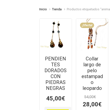
Inicio
Tienda
Productos etiquetados “animal
¡Oferta!
PENDIEN
Collar
TES
largo de
DORADOS
pelo
CON
estampad
PIEDRAS
o
NEGRAS
leopardo
54,00
€
45,00
€
El
El
28,00
€
precio
prec