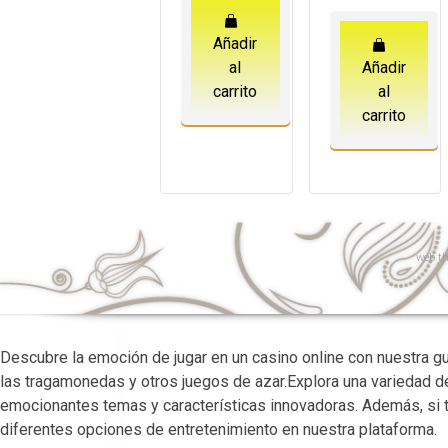
original
actua
era:
es:
Añadir
54,00€.
28,0
al
Añadir
carrito
al
carrito
web
th
Descubre la emoción de jugar en un casino online con nuestra 
las tragamonedas y otros juegos de azar.Explora una variedad 
emocionantes temas y características innovadoras. Además, si t
diferentes opciones de entretenimiento en nuestra plataforma.