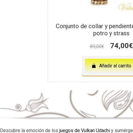
Conjunto de collar y pendient
potro y strass
El
74,00
€
89,00
€
precio
original
era:
Añadir al carrito
89,00€.
web
th
Descubre la emoción de los
juegos de Vulkan Udachi
y sumérget