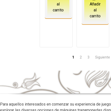
al
Añadir
carrito
al
carrito
1
2
3
Siguiente
web
th
Para aquellos interesados en comenzar su experiencia de juego
explorar las diversas opciones de máquinas tragamonedas dispo