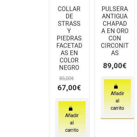
COLLAR
PULSERA
DE
ANTIGUA
STRASS
CHAPAD
Y
A EN ORO
PIEDRAS
CON
FACETAD
CIRCONIT
AS EN
AS
COLOR
89,00
€
NEGRO
85,00
€
El
El
67,00
€
precio
precio
Añadir
original
actual
al
era:
es:
carrito
85,00€.
67,00€.
Añadir
al
carrito