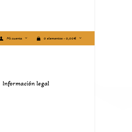
Mi cuenta
0 elementos -
0,00
€
Información legal