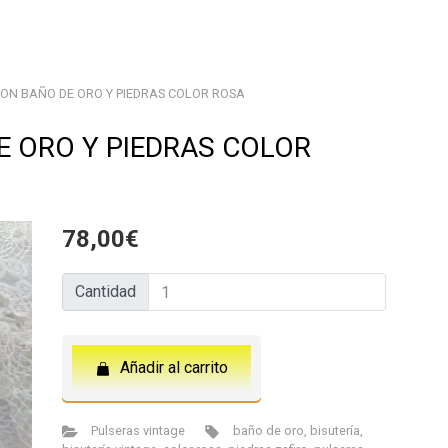
ON BAÑO DE ORO Y PIEDRAS COLOR ROSA
E ORO Y PIEDRAS COLOR
78,00
€
Cantidad
Cantidad
Añadir al carrito
Pulseras vintage
baño de oro
,
bisutería
,