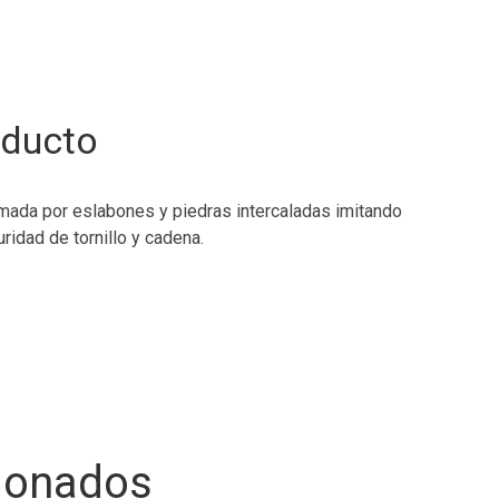
oducto
rmada por eslabones y piedras intercaladas imitando
uridad de tornillo y cadena.
cionados