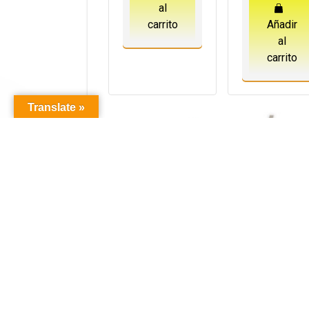
al
carrito
Añadir
al
carrito
Translate »
Explora la emocionante variedad de juegos de azar disponibles 
emocionante variedad de juegos de azar que ofrece nuestro siti
opciones disponibles, visita nuestra página de
Leonbets Kazino
promete horas de diversión y grandes oportunidades de ganar.