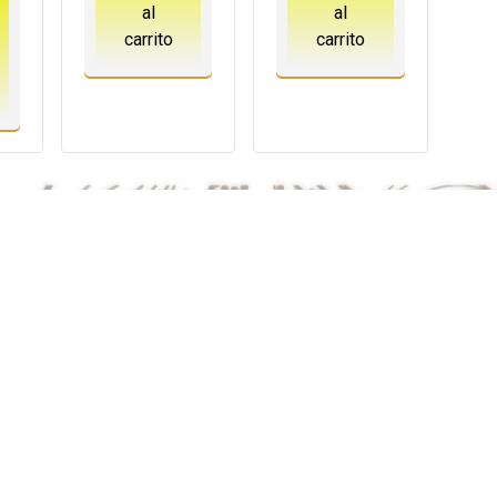
al
al
carrito
carrito
web
theme by
Appbenimamet
en nuestro sitio, donde
Leon Kazino
ofrece una experiencia única
o, donde puedes disfrutar de las mejores experiencias de casino
para descubrir todo lo que este casino tiene para ofrecer. Ade