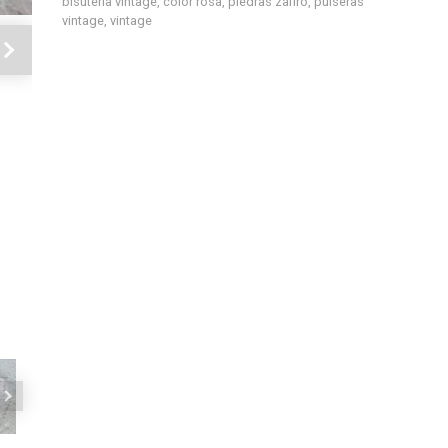
bisutería vintage
,
color rosa
,
piedras zafiro
,
pulseras
vintage
,
vintage
Siguiente