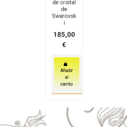
de cristal
de
Swarovsk
i
185,00
€
Añadir
al
carrito
web
th