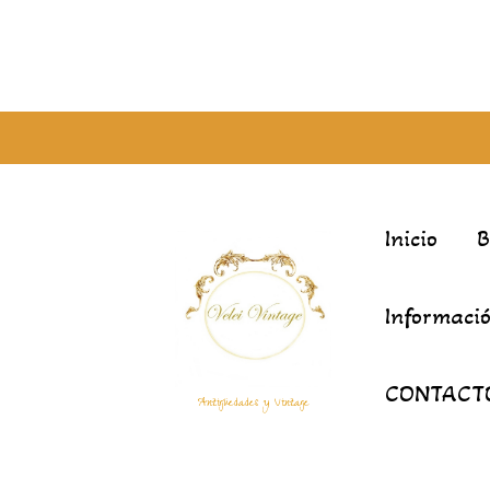
Inicio
Informació
CONTACT
Antigüedades y Vintage