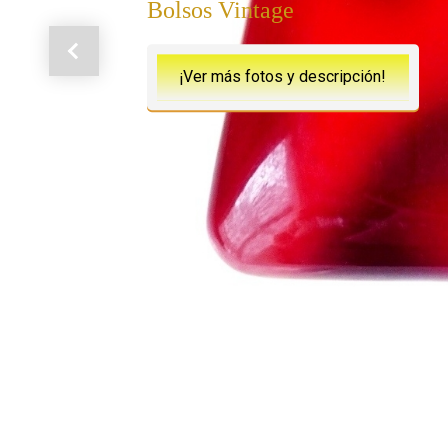
Bolsos Vintage
Anterior
¡Ver más fotos y descripción!