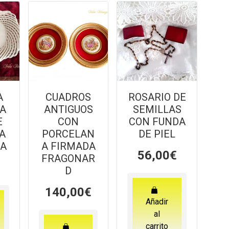
A
CUADROS
ROSARIO DE
 A
ANTIGUOS
SEMILLAS
E
CON
CON FUNDA
A
PORCELAN
DE PIEL
A
A FIRMADA
56,00
€
FRAGONAR
D
140,00
€
Añadir
al
carrito