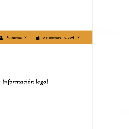
Mi cuenta
0 elementos -
0,00
€
Información legal