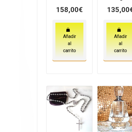
158,00
€
135,00
Añadir
Añadir
al
al
carrito
carrito