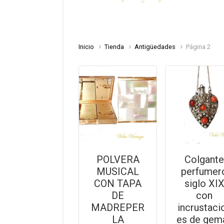
Inicio
Tienda
Antigüedades
Página 2
POLVERA
Colgant
MUSICAL
perfumer
CON TAPA
siglo XI
DE
con
MADREPER
incrustaci
LA
es de gem